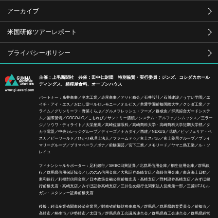
アーカイブ
米国研修ツアーレポート
プライバシーポリシー
主催：上毛新聞社 共催：田中仁財団 特別協賛・実行委員：ジンズ、コシダカホール
ディングス、相模屋食料、オープンハウス
パートナー：糸井商事／冬木工業／赤尾商事／アサヒ商会／石井設計／石川建設／うすい学園／エ
イチ・アイ・エス／おにし堂ベルセレモニー／オルビス／共愛学園前橋国際大学／クシダ工業／ク
ライム／グリンリーフ・野菜くらぶ／グルメフレッシュ・フーズ／群成舎／群馬綜合ガードシステ
ム／国際警備／COCO-LO／こもれび／サントリー酒類／システム・アルファ／シムックス／三ラー
ジ／ソウワ・ディライト／大栄産業／高崎佐藤眼科／高崎商科大学・高崎商科大学短期大学部／タ
カラ電器／中央カレッジグループ／ディーズ／ナカダイ／西建／NEXUS／花助／ピッツェリア・ペ
スカ／ピーワールド／ひかり税理士法人／ファームドゥ／富士スバル／富士薬局グループ／プライ
マリーグループ／プリマベーラ／ボナ／前橋園芸／宮下工業／メモリード／ヤマニ熱工業／ル・ソ
レイユ
フィナンシャルサポーター：足利銀行／SMBC日興証券／北群馬信用金庫／桐生信用金庫／群馬銀
行／群馬県信用保証協会／しののめ信用金庫／大和証券高崎支店／高崎信用金庫／東京海上日動／
東和銀行／利根郡信用金庫／日本政策金融公庫前橋支店・高崎支店／野村證券高崎支店／みずほ銀
行前橋支店・高崎支店／みずほ証券高崎支店／三井住友銀行北関東法人営業第一部／三菱UFJモル
ガン・スタンレー証券前橋支店
後援：経済産業省関東経済産業局／財務省前橋財務事務所／群馬県／群馬県教育委員会／前橋市／
高崎市／桐生市／伊勢崎市／太田市／群馬県商工会議所連合会／群馬県商工会連合会／群馬県経営